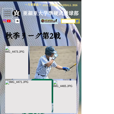
〜凡事徹底〜
ASIA JUNKO BASEBALL
2026
​亜細亜大学準硬式野球部
秋
季リーグ第2戦