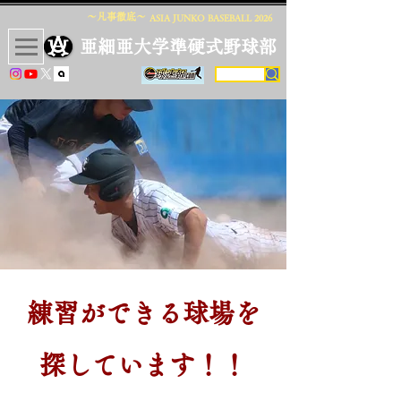
〜凡事徹底〜
ASIA JUNKO BASEBALL
2026
​亜細亜大学準硬式野球部
​練習ができる球場を
探しています！！