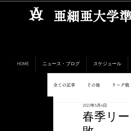
​亜細亜大学
HOME
ニュース・ブログ
スケジュール
全ての記事
その他
リーグ戦
2022年5月4日
春季リー
敗