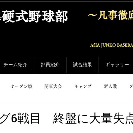
準硬式野球部
〜凡事徹
ASIA JUNKO BASEB
チーム紹介
部員紹介
試合結果
ギャラリー
オープン戦
関東大会
キャンプ
新人戦
グ6戦目 終盤に大量失