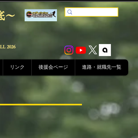
底〜
ALL
2026
リンク
後援会ページ
進路・就職先一覧