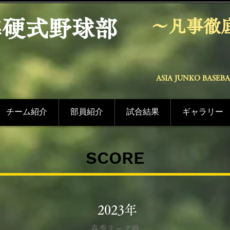
準硬式野球部
〜凡事徹
ASIA JUNKO BASEB
チーム紹介
部員紹介
試合結果
ギャラリー
​SCORE
2023年
​春季リーグ戦