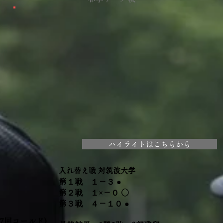
◯
ハイライトはこちらから
​入れ替え戦
対筑波大学
第１戦
１－３
●
第２戦 １×－０ ○
第３戦 ４－１０ ●
7回コールド)