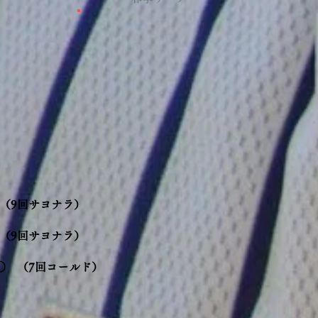
（9回サヨナラ）
（9回サヨナラ）
○ （7回コールド）