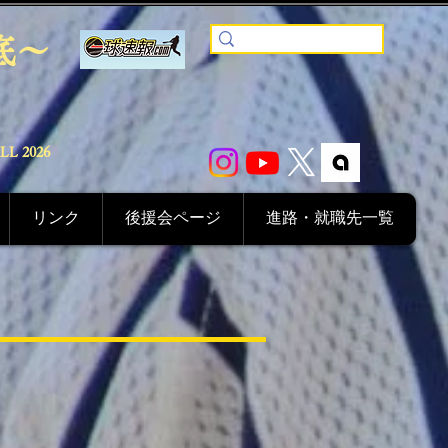
底〜
ALL
2026
リンク
後援会ページ
進路・就職先一覧