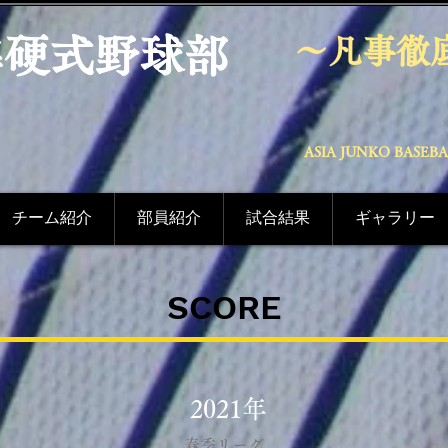
準硬式野球部
〜凡事徹
ASIA JUNKO BASEB
チーム紹介
部員紹介
試合結果
ギャラリー
​SCORE
2021年
​春季リーグ