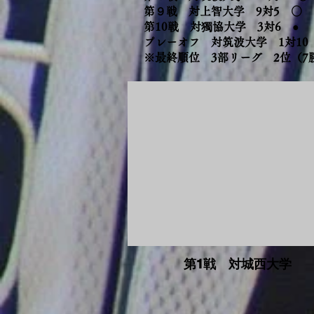
第９戦 対上智大学 9対5 ○
第10戦 対獨協大学 3対6 ●
プレーオフ 対筑波大学 1対10
※最終順位 3部リーグ 2位（7
第1戦 対城西大学