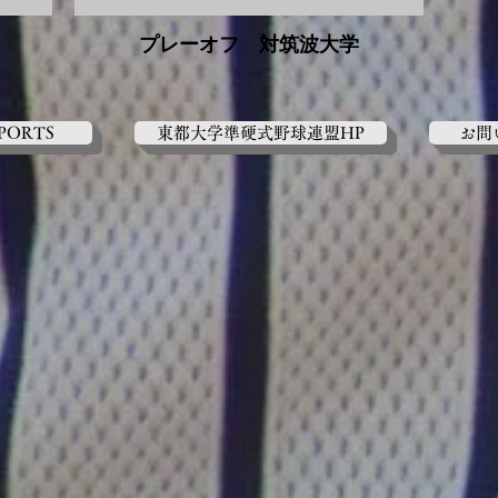
プレーオフ 対筑波大学
SPORTS
東都大学準硬式野球連盟HP
お問