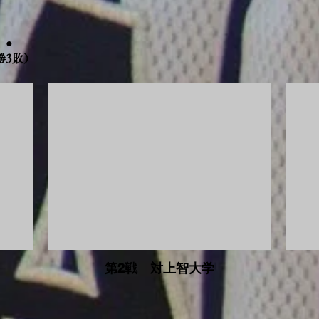
 ●
勝3敗）
第2戦 対上智大学