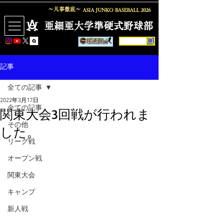
〜凡事徹底〜
ASIA JUNKO BASEBALL
2026
​亜細亜大学準硬式野球部
記事
全ての記事
2022年3月17日
全ての記事
関東大会3回戦が行われま
その他
した。
リーグ戦
オープン戦
関東大会
キャンプ
新人戦