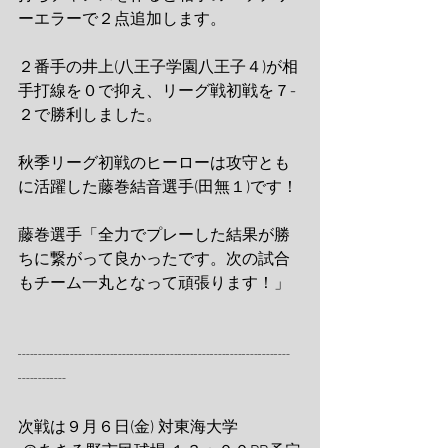
ーエラーで２点追加します。
２番手の井上(八王子学園八王子４)が相
手打線を０で抑え、リーグ戦初戦を７-
２で勝利しました。
秋季リーグ初戦のヒーローは攻守とも
に活躍した藤巻結音選手(田無１)です！
藤巻選手「全力でプレーした結果が勝
ちに繋がって良かったです。次の試合
もチーム一丸となって頑張ります！」
┈┈┈┈┈┈┈┈┈┈┈┈┈┈┈┈┈
┈┈┈
次戦は９月６日(金) 対東海大学