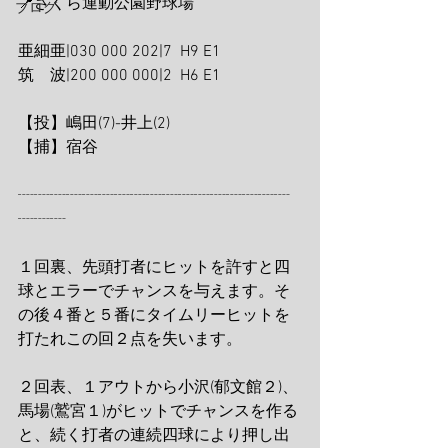
📍さくら運動公園野球場
ブログ
亜細亜|030 000 202|7  H9 E1
筑　波|200 000 000|2  H6 E1
【投】嶋田(7)-井上(2)
【捕】宿谷
┈┈┈┈┈┈┈┈┈┈┈┈┈┈┈┈┈
┈┈┈
１回裏、先頭打者にヒットを許すと四
球とエラーでチャンスを与えます。そ
の後４番と５番にタイムリーヒットを
打たれこの回２点を失います。
２回表、１アウトから小沢(郁文館２)、
馬場(鷲宮１)がヒットでチャンスを作る
と、続く打者の連続四球により押し出