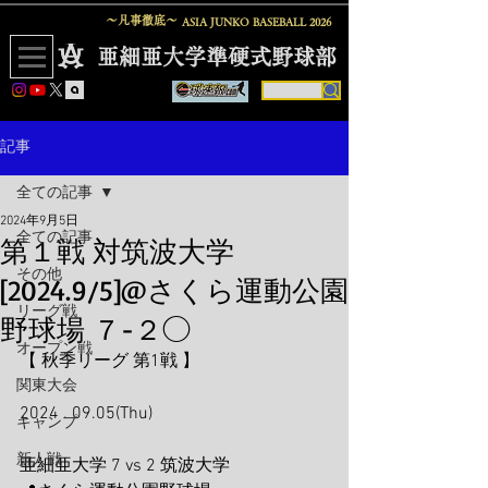
〜凡事徹底〜
ASIA JUNKO BASEBALL
2026
​亜細亜大学準硬式野球部
記事
全ての記事
2024年9月5日
全ての記事
第１戦 対筑波大学
その他
[2024.9/5]@さくら運動公園
リーグ戦
野球場 ７-２◯
オープン戦
【 秋季リーグ 第1戦 】
関東大会
2024 . 09.05(Thu)
キャンプ
新人戦
亜細亜大学 7 vs 2 筑波大学