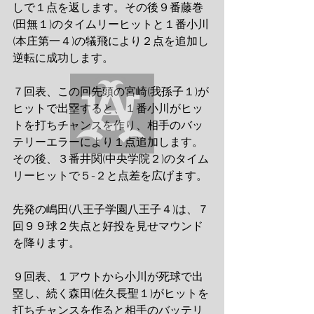
しで１点を返します。その後９番藤巻
(田無１)のタイムリーヒットと１番小川
(本庄第一４)の犠飛により２点を追加し
逆転に成功します。
７回表、この回先頭の宮崎(我孫子１)が
ヒットで出塁すると、１番小川がヒッ
トを打ちチャンスを作り、相手のバッ
テリーエラーにより１点追加します。
その後、３番井関(中央学院２)のタイム
リーヒットで５-２と点差を広げます。
先発の嶋田(八王子学園八王子４)は、７
回９９球２失点と好投を見せマウンド
を降ります。
９回表、１アウトから小川が死球で出
塁し、続く森田(佐久長聖１)がヒットを
打ちチャンスを作ると相手のバッテリ