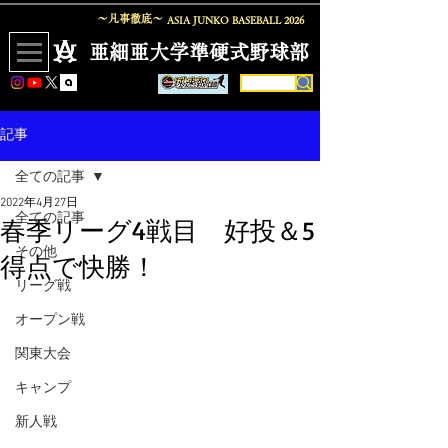
〜凡事徹底〜
ASIA JUNKO BASEBALL
2026
​亜細亜大学準硬式野球部
記事
全ての記事
2022年4月27日
全ての記事
春季リーグ4戦目 好投＆5
その他
得点で快勝！
リーグ戦
オープン戦
関東大会
キャンプ
新人戦