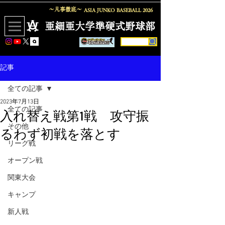
〜凡事徹底〜
ASIA JUNKO BASEBALL
2026
​亜細亜大学準硬式野球部
記事
全ての記事
2023年7月13日
全ての記事
入れ替え戦第1戦 攻守振
その他
るわず初戦を落とす
リーグ戦
オープン戦
関東大会
キャンプ
新人戦