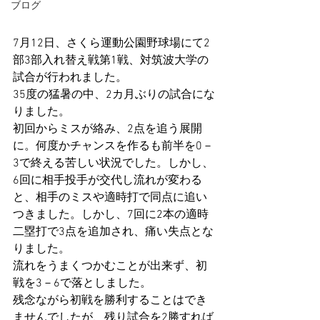
ブログ
7月12日、さくら運動公園野球場にて2
部3部入れ替え戦第1戦、対筑波大学の
試合が行われました。
35度の猛暑の中、2カ月ぶりの試合にな
りました。
初回からミスが絡み、2点を追う展開
に。何度かチャンスを作るも前半を0－
3で終える苦しい状況でした。しかし、
6回に相手投手が交代し流れが変わる
と、相手のミスや適時打で同点に追い
つきました。しかし、7回に2本の適時
二塁打で3点を追加され、痛い失点とな
りました。
流れをうまくつかむことが出来ず、初
戦を3－6で落としました。
残念ながら初戦を勝利することはでき
ませんでしたが、残り試合を2勝すれば