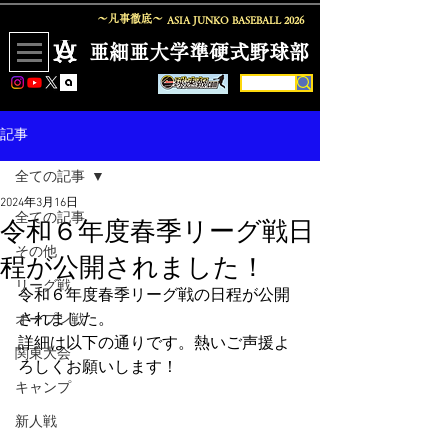
〜凡事徹底〜
ASIA JUNKO BASEBALL
2026
​亜細亜大学準硬式野球部
記事
全ての記事
2024年3月16日
全ての記事
令和６年度春季リーグ戦日
その他
程が公開されました！
リーグ戦
令和６年度春季リーグ戦の日程が公開
されました。
オープン戦
詳細は以下の通りです。熱いご声援よ
関東大会
ろしくお願いします！
キャンプ
新人戦