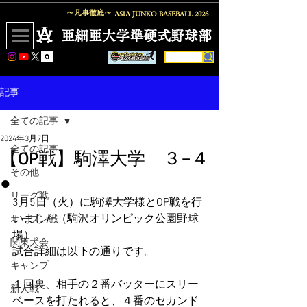
〜凡事徹底〜
ASIA JUNKO BASEBALL
2026
​亜細亜大学準硬式野球部
記事
全ての記事
2024年3月7日
全ての記事
【OP戦】駒澤大学 ３−４
その他
●
リーグ戦
3月5日（火）に駒澤大学様とOP戦を行
いました（駒沢オリンピック公園野球
オープン戦
場）。
関東大会
試合詳細は以下の通りです。
キャンプ
１回裏、相手の２番バッターにスリー
新人戦
ベースを打たれると、４番のセカンド