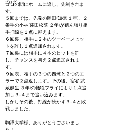
ブログ
ゴロの間にホームに返し、先制されま
す。
５回までは、先発の岡田(知徳 １年)、２
番手の小林(蓮田松蔭 ２年)が踏ん張り相
手打線を１点に抑えます。
６回裏、相手に２本のツーベースヒッ
トを許し１点追加されます。
７回裏には相手に４本のヒットを許
し、チャンスを与え２点追加されま
す。
９回表、相手の３つの四球と２つのエ
ラーで２点返します。その後、宿谷(武
蔵越生 ３年)の犠牲フライにより１点追
加し３-４まで追い込みます。
しかしその後、打線が続かず３-４と敗
戦しました。
駒澤大学様、ありがとうございまし