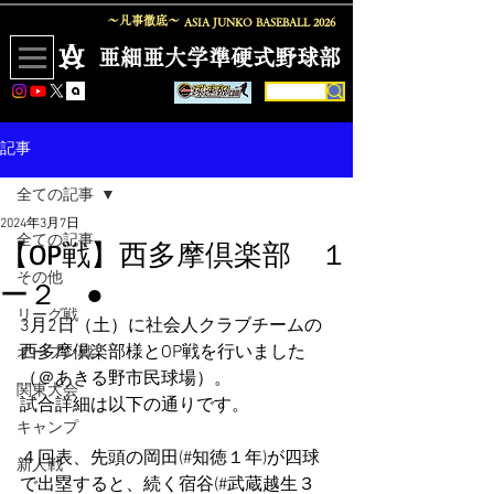
〜凡事徹底〜
ASIA JUNKO BASEBALL
2026
​亜細亜大学準硬式野球部
記事
全ての記事
2024年3月7日
全ての記事
【OP戦】西多摩倶楽部 １
その他
ー２ ●
リーグ戦
3月2日（土）に社会人クラブチームの
西多摩倶楽部様とOP戦を行いました
オープン戦
（＠あきる野市民球場）。
関東大会
試合詳細は以下の通りです。
キャンプ
４回表、先頭の岡田(#知徳１年)が四球
新人戦
で出塁すると、続く宿谷(#武蔵越生３