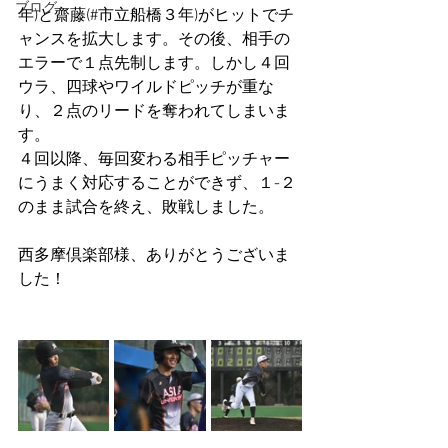
ブログ
年)と齋藤(#市立船橋３年)がヒットでチ
ャンスを拡大します。その後、相手の
エラーで１点先制します。しかし４回
ウラ、四球やワイルドピッチが重な
り、２点のリードを奪われてしまいま
す。
４回以降、毎回変わる相手ピッチャー
にうまく対応することができず、１-２
のまま試合を終え、敗戦しました。
西多摩倶楽部様、ありがとうございま
した！