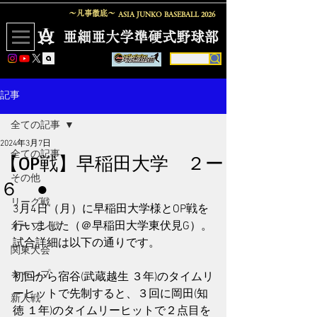
〜凡事徹底〜
ASIA JUNKO BASEBALL
2026
​亜細亜大学準硬式野球部
記事
全ての記事
2024年3月7日
全ての記事
【OP戦】早稲田大学 ２ー
その他
６ ●
リーグ戦
3月4日（月）に早稲田大学様とOP戦を
行いました（＠早稲田大学東伏見G）。
オープン戦
試合詳細は以下の通りです。
関東大会
キャンプ
初回から宿谷(武蔵越生 ３年)のタイムリ
ーヒットで先制すると、３回に岡田(知
新人戦
徳 １年)のタイムリーヒットで２点目を