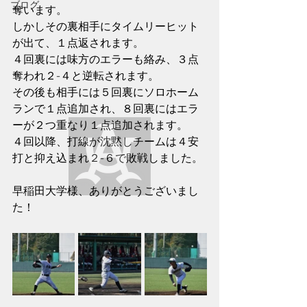
ブログ
奪います。
しかしその裏相手にタイムリーヒット
が出て、１点返されます。
４回裏には味方のエラーも絡み、３点
奪われ２-４と逆転されます。
その後も相手には５回裏にソロホーム
ランで１点追加され、８回裏にはエラ
ーが２つ重なり１点追加されます。
４回以降、打線が沈黙しチームは４安
打と抑え込まれ２-６で敗戦しました。
早稲田大学様、ありがとうございまし
た！