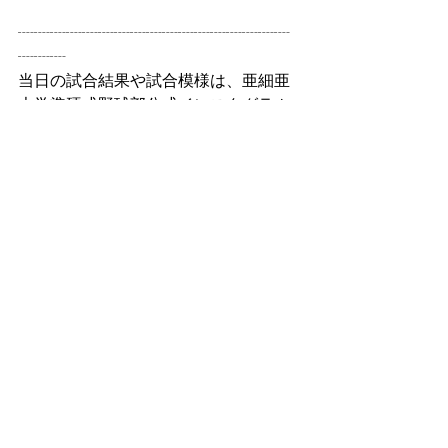
┈┈┈┈┈┈┈┈┈┈┈┈┈┈┈┈┈
┈┈┈
当日の試合結果や試合模様は、亜細亜
大学準硬式野球部公式インスタグラム
でお知らせいたします。
大会や選手への質問等は、DMにてご連
絡ください。
その他
すべて表示
最新記事