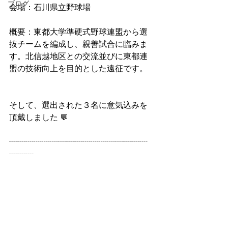
ブログ
会場：石川県立野球場
概要：東都大学準硬式野球連盟から選
抜チームを編成し、親善試合に臨みま
す。北信越地区との交流並びに東都連
盟の技術向上を目的とした遠征です。
そして、選出された３名に意気込みを
頂戴しました 💬
┈┈┈┈┈┈┈┈┈┈┈┈┈┈┈┈┈
┈┈┈