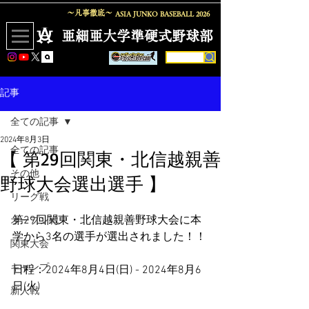
〜凡事徹底〜
ASIA JUNKO BASEBALL
2026
​亜細亜大学準硬式野球部
記事
全ての記事
2024年8月3日
全ての記事
【 第29回関東・北信越親善
その他
野球大会選出選手 】
リーグ戦
第29回関東・北信越親善野球大会に本
オープン戦
学から3名の選手が選出されました！！
関東大会
キャンプ
日程：2024年8月4日(日) - 2024年8月6
日(火)  
新人戦