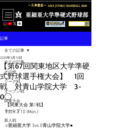
〜凡事徹底〜
ASIA JUNKO BASEBALL
2026
​亜細亜大学準硬式野球部
記事
全ての記事
2025年3月10日
全ての記事
【第67回関東地区大学準硬
その他
式野球選手権大会】 1回
リーグ戦
戦 対青山学院大学 3-
オープン戦
0◯
関東大会
【関東大会 第1戦】
キャンプ
2025.3.10 (Mon.)
新人戦
○亜細亜大学 3vs 0青山学院大学●