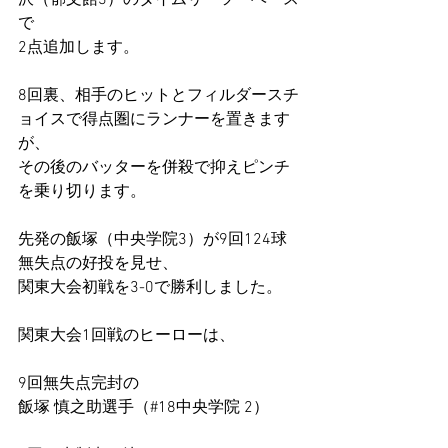
沢（郁文館3）のタイムリーツーベース
で
2点追加します。
8回裏、相手のヒットとフィルダースチ
ョイスで得点圏にランナーを置きます
が、
その後のバッターを併殺で抑えピンチ
を乗り切ります。
先発の飯塚（中央学院3）が9回124球
無失点の好投を見せ、
関東大会初戦を3-0で勝利しました。
関東大会1回戦のヒーローは、
9回無失点完封の
飯塚 慎之助選手（#18中央学院 2）