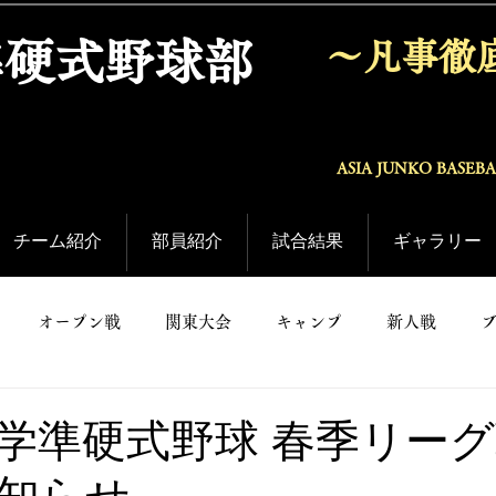
準硬式野球部
〜凡事徹
ASIA JUNKO BASEB
チーム紹介
部員紹介
試合結果
ギャラリー
オープン戦
関東大会
キャンプ
新人戦
学準硬式野球 春季リー
知らせ