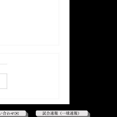
季リーグ最終戦】 対学習
14-4○
い合わせ✉️
試合速報（一球速報）