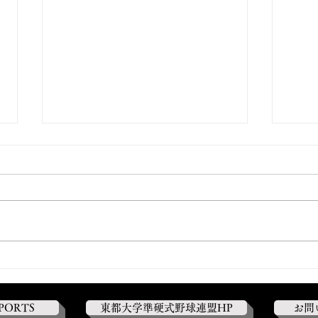
【春季リーグ入替戦①】 対東
【春
海大学7-3○
院大学
SPORTS
東都大学準硬式野球連盟HP
お問