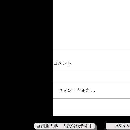
コメント
コメントを追加…
【春季リーグ入替戦②】 対東
海大学2-1○
亜細亜大学 入試情報サイト
ASIA 