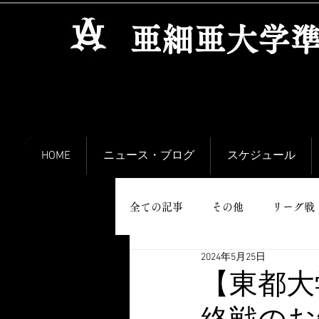
​亜細亜大学
HOME
ニュース・ブログ
スケジュール
全ての記事
その他
リーグ戦
2024年5月25日
【東都大
終戦のお