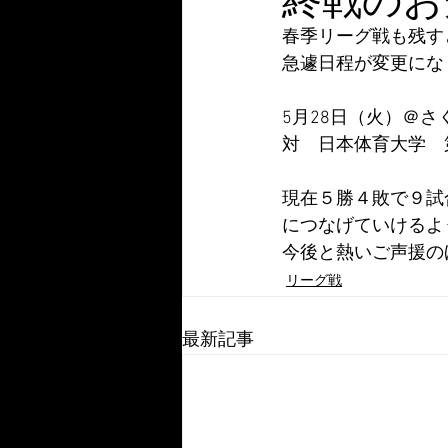
春季リーグ戦も残す
急遽日程が変更にな
5月28日（火）＠
対　日本体育大学　第
現在５勝４敗で９試
につなげていけるよ
今後と熱いご声援の
リーグ戦
最新記事