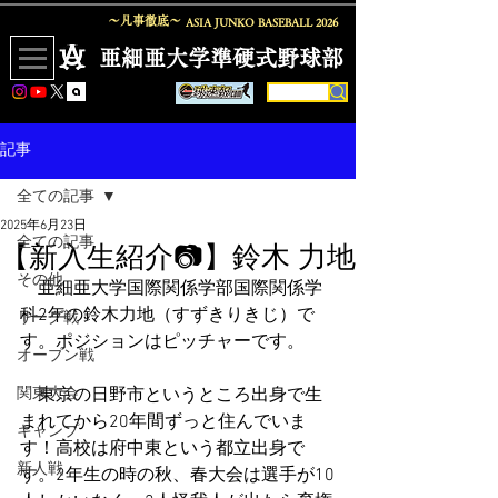
〜凡事徹底〜
ASIA JUNKO BASEBALL
2026
​亜細亜大学準硬式野球部
記事
全ての記事
2025年6月23日
全ての記事
【新入生紹介📷】鈴木 力地
その他
　亜細亜大学国際関係学部国際関係学
科2年の鈴木力地（すずきりきじ）で
リーグ戦
す。ポジションはピッチャーです。
オープン戦
関東大会
　東京の日野市というところ出身で生
まれてから20年間ずっと住んでいま
キャンプ
す！高校は府中東という都立出身で
新人戦
す。2年生の時の秋、春大会は選手が10