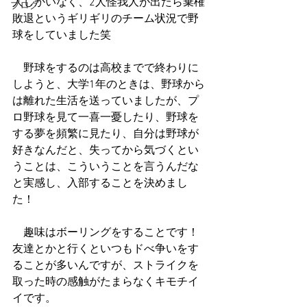
人しかいなく、2人怪我人が出たら棄権
ブログ
敗退というギリギリのチーム状況で野
球をしていました笑
　野球をするのは高校までで終わりに
しようと、大学1年のときは、野球から
は離れた生活を送っていましたが、プ
ロ野球を見て一喜一憂したり、野球を
する夢を頻繁に見たり、自分は野球が
好きなんだと、失ってから気づくとい
うことは、こういうことを言うんだな
と実感し、入部することを決めまし
た！
　趣味はボーリングをすることです！
友達とかと行くといつもドべ争いをす
ることが多いんですが、ストライクを
取った時の感触がたまらなくキモチイ
イです。