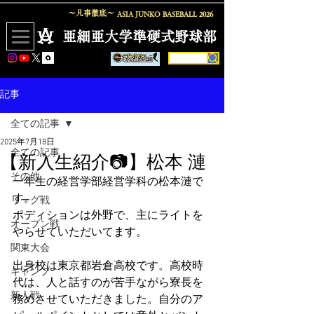
〜凡事徹底〜
ASIA JUNKO BASEBALL
2026
​亜細亜大学準硬式野球部
記事
全ての記事
2025年7月18日
全ての記事
【新入生紹介📷】松本 漣
その他
一年生の経営学部経営学科の松本漣で
す。
リーグ戦
ポディションは外野で、主にライトを
オープン戦
やらせていただいてます。
関東大会
出身校は東京都岩倉高校です。高校時
キャンプ
代は、人と話すのが苦手ながら寮長を
新人戦
務めさせていただきました。自分のア