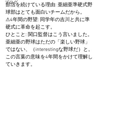
ブログ
部活を続けている理由: 亜細亜準硬式野
球部はとても面白いチームだから。
⚠︎4年間の野望: 同学年の吉川と共に準
硬式に革命を起こす。
ひとこと: 関口監督はこう言いました。
亜細亜の野球はただの「楽しい野球」
ではない、（interestingな野球だ）と。
この言葉の意味を4年間をかけて理解し
ていきます。