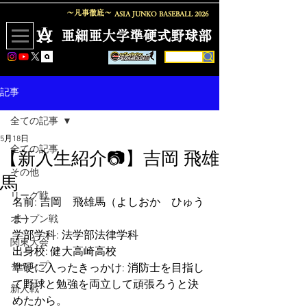
〜凡事徹底〜
ASIA JUNKO BASEBALL
2026
​亜細亜大学準硬式野球部
記事
全ての記事
5月18日
全ての記事
【新入生紹介📷】吉岡 飛雄
その他
馬
リーグ戦
名前: 吉岡　飛雄馬（よしおか　ひゅう
ま）
オープン戦
学部学科: 法学部法律学科
関東大会
出身校: 健大高崎高校
キャンプ
準硬に入ったきっかけ: 消防士を目指し
て野球と勉強を両立して頑張ろうと決
新人戦
めたから。