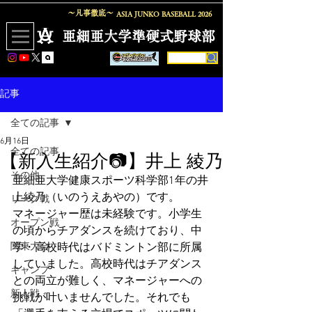
〜凡事徹底〜
ASIA JUNKO BASEBALL
2026
​亜細亜大学準硬式野球部
記事
全ての記事
6月16日
全ての記事
【新入生紹介📷】井上 綾乃
その他
亜細亜大学健康スポーツ科学部1年の井
上綾乃（いのうえあやの）です。
リーグ戦
マネージャー歴は未経験です。小学生
オープン戦
の頃からチアダンスを続けており、中
関東大会
学・高校時代はバドミントン部に所属
していました。高校時代はチアダンス
キャンプ
との両立が難しく、マネージャーへの
新人戦
挑戦が叶いませんでした。それでも