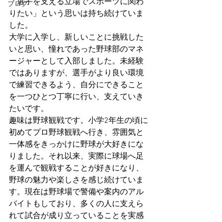
「選手を支える立場でスポーツに関わ
ブログ
りたい」という思いは持ち続けていま
した。
大学に入学し、新しいことに挑戦した
いと思い、憧れであった野球部のマネ
ージャーとして入部しました。未経験
ではありますが、選手がより良い環境
で練習できるよう、自分にできること
を一つひとつ丁寧に行い、支えていき
たいです。
趣味は野球観戦です。小学2年生の頃に
初めてプロ野球観戦へ行き、雰囲気と
一体感をきっかけに野球が大好きにな
りました。それ以来、実際に球場へ足
を運んで観戦することが好きになり、
野球の魅力や楽しさを感じ続けていま
す。現在は野球場で警備や案内のアル
バイトもしており、多くの人に支えら
れて試合が成り立っていることを実感