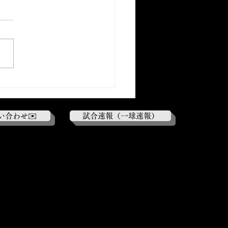
人戦】対筑波大学 ○8－
い合わせ✉️
試合速報（一球速報）