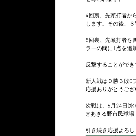
4回裏、先頭打者か
します。その後、３
5回裏、先頭打者を
ラーの間に1点を追
反撃することができ
新人戦は０勝３敗C
応援ありがとうござ
次戦は、6月24日(水
@あきる野市民球場　1
引き続き応援よろし