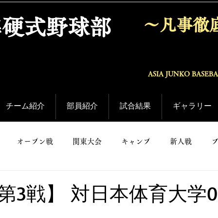
準硬式野球部
〜凡事徹
ASIA JUNKO BASEB
チーム紹介
部員紹介
試合結果
ギャラリー
オープン戦
関東大会
キャンプ
新人戦
第3戦】 対日本体育大学0-