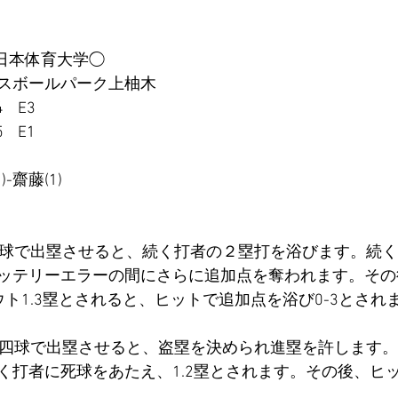
 7 日本体育大学◯
ースボールパーク上柚木
4    E3
5    E1
-齋藤(1)
四球で出塁させると、続く打者の２塁打を浴びます。続
ッテリーエラーの間にさらに追加点を奪われます。その
ト1.3塁とされると、ヒットで追加点を浴び0-3とされ
ら四球で出塁させると、盗塁を決められ進塁を許します
く打者に死球をあたえ、1.2塁とされます。その後、ヒ