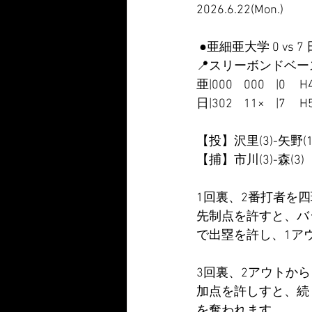
2026.6.22(Mon.)
 ●亜細亜大学 0 vs
📍スリーボンドベ
亜|000    000    |0     H
日|302    11×    |7     H
【投】沢里(3)-矢野(1)
【捕】市川(3)-森(3)
1回裏、2番打者を
先制点を許すと、バ
で出塁を許し、1アウ
3回裏、2アウトか
加点を許しすと、続
を奪われます。