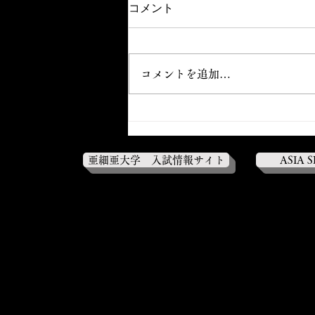
コメント
コメントを追加…
【新人戦第2戦】 対国士舘大
学0-2●
亜細亜大学 入試情報サイト
ASIA 