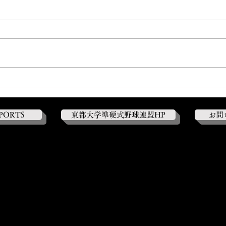
【新人戦第1戦】 対専修大学
【新
0-3●
0
SPORTS
東都大学準硬式野球連盟HP
お問