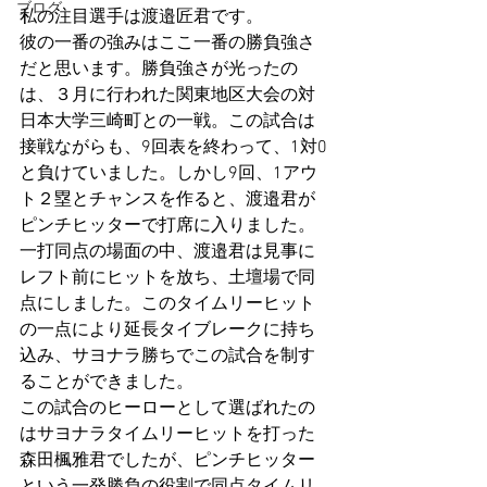
ブログ
私の注目選手は渡邉匠君です。
彼の一番の強みはここ一番の勝負強さ
だと思います。勝負強さが光ったの
は、３月に行われた関東地区大会の対
日本大学三崎町との一戦。この試合は
接戦ながらも、9回表を終わって、1対0
と負けていました。しかし9回、1アウ
ト２塁とチャンスを作ると、渡邉君が
ピンチヒッターで打席に入りました。
一打同点の場面の中、渡邉君は見事に
レフト前にヒットを放ち、土壇場で同
点にしました。このタイムリーヒット
の一点により延長タイブレークに持ち
込み、サヨナラ勝ちでこの試合を制す
ることができました。
この試合のヒーローとして選ばれたの
はサヨナラタイムリーヒットを打った
森田楓雅君でしたが、ピンチヒッター