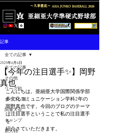
〜凡事徹底〜
ASIA JUNKO BASEBALL
2026
​亜細亜大学準硬式野球部
記事
全ての記事
2025年6月6日
全ての記事
【今年の注目選手✨】岡野
その他
真也
リーグ戦
こんにちは。亜細亜大学国際関係学部
多文化コミュニケーション学科2年の
オープン戦
岡野真也です。今回のブログのテーマ
関東大会
は注目選手ということで私の注目選手
キャンプ
を
紹介さていただきます。
新人戦