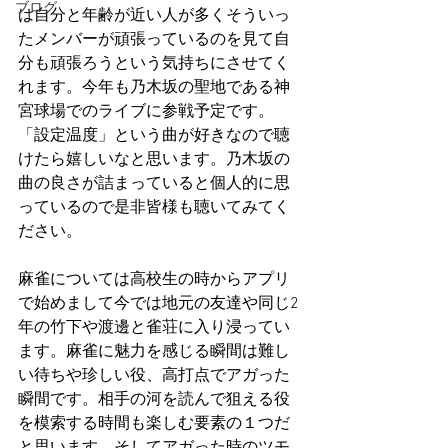
ブログ
は自分と年齢が近い人が多くそういっ
たメンバーが頑張っているのを見て自
分も頑張ろうという気持ちにさせてく
れます。今年も乃木坂の聖地である神
宮球場でのライブに参戦予定です。
「設定温度」という曲が好きなので聴
けたら嬉しいなと思います。乃木坂の
曲の良さが詰まっていると個人的に思
っているので是非皆様も聴いてみてく
ださい。
麻雀については高校生の時からアプリ
で始めまして今では地元の友達や同じ2
年の竹下や渡邊と雀荘に入り浸ってい
ます。麻雀に魅力を感じる瞬間は難し
い待ちや珍しい役、高打点でアガった
瞬間です。相手の河を読んで狙える役
を模索する時間も楽しむ要素の１つだ