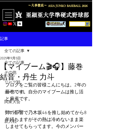
〜凡事徹底〜
ASIA JUNKO BASEBALL
2026
​亜細亜大学準硬式野球部
記事
全ての記事
2025年9月5日
全ての記事
【マイブーム🎬🎧】藤巻
その他
結音・丹生 力斗
リーグ戦
ブログをご覧の皆様こんにちは。2年の
藤巻です。自分のマイブームは推し活
オープン戦
と麻雀です。
関東大会
キャンプ
姉の影響で乃木坂46を推し始めてから8
年経ちますがその熱は冷めないまま楽
新人戦
しませてもらってます。今のメンバー