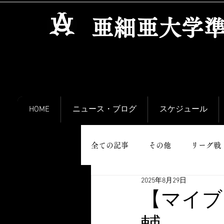
​亜細亜大学
HOME
ニュース・ブログ
スケジュール
全ての記事
その他
リーグ戦
2025年8月29日
【マイブ
輔