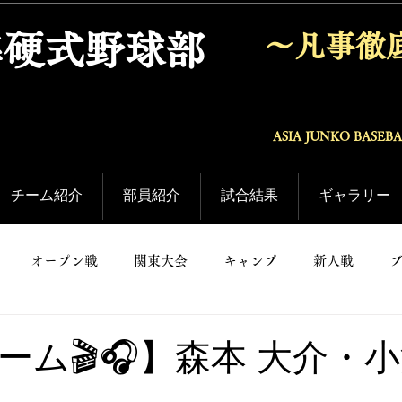
準硬式野球部
〜凡事徹
ASIA JUNKO BASEB
チーム紹介
部員紹介
試合結果
ギャラリー
オープン戦
関東大会
キャンプ
新人戦
ーム🎬🎧】森本 大介・小