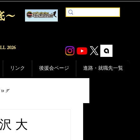
底〜
ALL
2026
リンク
後援会ページ
進路・就職先一覧
ブログ
沢 大