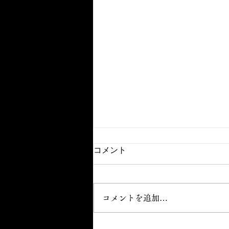
コメント
コメントを追加…
【今年の注目選手✨】市川 晟